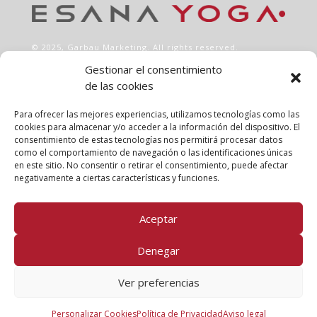
© 2025,
Garbau Marketing
. All rights reserved.
Gestionar el consentimiento
de las cookies
INFO
Aviso legal
Para ofrecer las mejores experiencias, utilizamos tecnologías como las
Política de privacidad
cookies para almacenar y/o acceder a la información del dispositivo. El
consentimiento de estas tecnologías nos permitirá procesar datos
Política de cookies
como el comportamiento de navegación o las identificaciones únicas
Clases
en este sitio. No consentir o retirar el consentimiento, puede afectar
Talleres
negativamente a ciertas características y funciones.
Conócenos
Aceptar
FOLLOW US!
Denegar
Ver preferencias
Personalizar Cookies
Política de Privacidad
Aviso legal