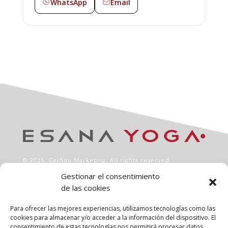
WhatsApp
Email
© 2025,
Garbau Marketing
. All rights reserved.
Gestionar el consentimiento
de las cookies
INFO
Aviso legal
Para ofrecer las mejores experiencias, utilizamos tecnologías como las
Política de privacidad
cookies para almacenar y/o acceder a la información del dispositivo. El
consentimiento de estas tecnologías nos permitirá procesar datos