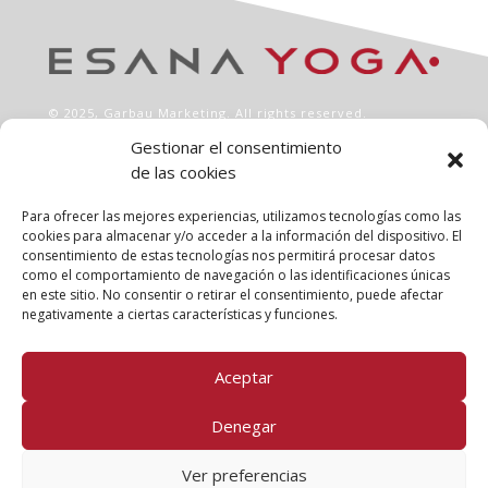
© 2025,
Garbau Marketing
. All rights reserved.
Gestionar el consentimiento
de las cookies
INFO
Aviso legal
Para ofrecer las mejores experiencias, utilizamos tecnologías como las
Política de privacidad
cookies para almacenar y/o acceder a la información del dispositivo. El
consentimiento de estas tecnologías nos permitirá procesar datos
Política de cookies
como el comportamiento de navegación o las identificaciones únicas
Clases
en este sitio. No consentir o retirar el consentimiento, puede afectar
Talleres
negativamente a ciertas características y funciones.
Conócenos
Aceptar
FOLLOW US!
Denegar
Ver preferencias