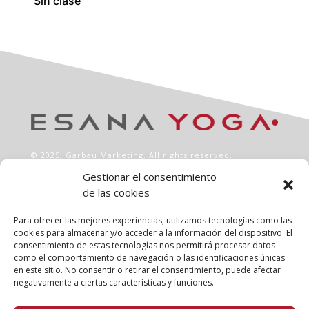
Sin clase
© 2025,
Garbau Marketing
. All rights reserved.
Gestionar el consentimiento
de las cookies
INFO
Aviso legal
Para ofrecer las mejores experiencias, utilizamos tecnologías como las
Política de privacidad
cookies para almacenar y/o acceder a la información del dispositivo. El
consentimiento de estas tecnologías nos permitirá procesar datos
Política de cookies
como el comportamiento de navegación o las identificaciones únicas
Clases
en este sitio. No consentir o retirar el consentimiento, puede afectar
Talleres
negativamente a ciertas características y funciones.
Conócenos