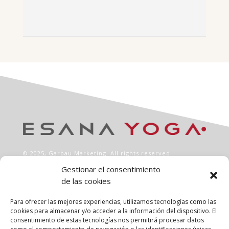
© 2025,
Garbau Marketing
. All rights reserved.
Gestionar el consentimiento
de las cookies
INFO
Aviso legal
Para ofrecer las mejores experiencias, utilizamos tecnologías como las
Política de privacidad
cookies para almacenar y/o acceder a la información del dispositivo. El
consentimiento de estas tecnologías nos permitirá procesar datos
Política de cookies