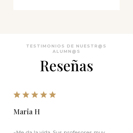
TESTIMONIOS DE NUESTR@S
ALUMN@S
Reseñas
Maria H
«
Me da la vida. Sus profesores muy