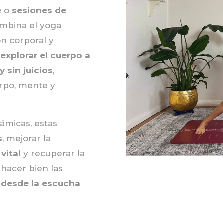
e
o
sesiones de
ombina el yoga
ón corporal y
s
explorar el cuerpo a
y sin juicios
,
erpo, mente y
ámicas, estas
s
, mejorar la
vital
y recuperar la
 “hacer bien las
 desde la escucha