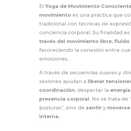
El
Yoga de Movimiento Conscient
movimiento
es una práctica que c
tradicional con técnicas de expresi
conciencia corporal. Su finalidad e
través del movimiento libre, fluido 
favoreciendo la conexión entre cu
emociones.
A través de secuencias suaves y din
sesiones ayudan a
liberar tensione
coordinación
, despertar la
energía 
presencia corporal
. No se trata de
posturas”, sino de
sentir
y
moverse
interna
.