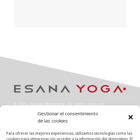
© 2025,
Garbau Marketing
. All rights reserved.
Gestionar el consentimiento
de las cookies
INFO
Aviso legal
Para ofrecer las mejores experiencias, utilizamos tecnologías como las
Política de privacidad
cookies para almacenar y/o acceder a la información del dispositivo. El