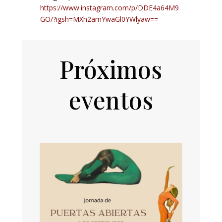
https://www.instagram.com/p/DDE4a64M9
GO/?igsh=MXh2amYwaGl0YWlyaw==
Próximos
eventos