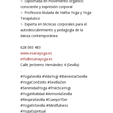
✨ Diplomada en movimiento orgánico
consciente y expresión corporal
✨ Profesora titulada de Hatha Yoga y Yoga
Terapéutico
✨ Experta en técnicas corporales para el
autodescubrimiento y pedagogía de la
danza contemporánea
628 065 483
www.esanayoga.es
info@esanayoga.es
Calle Jerónimo Hernández 4 (Sevilla)
.
#YogaSevilla #VidaYogi #BienestarSevilla
#YogaConEstilo #SevillaZen
#SerenidadYoga #PrácticaYogi
#YogaVitalidad #ArmoníaSevilla
#RespiraSevilla #CuerpoYSer
#YogaEnSevilla #Mindfulness
#YogaEspiritual