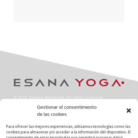
© 2025,
Garbau Marketing
. All rights reserved.
Gestionar el consentimiento
de las cookies
INFO
Aviso legal
Para ofrecer las mejores experiencias, utilizamos tecnologías como las
Política de privacidad
cookies para almacenar y/o acceder a la información del dispositivo. El
consentimiento de estas tecnologías nos permitirá procesar datos