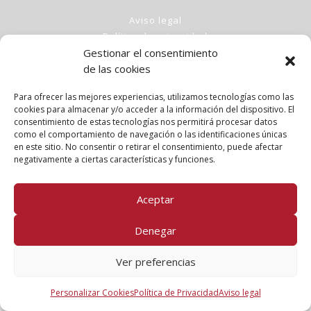
Aviso legal
Política de privacidad
Gestionar el consentimiento
Política de cookies
de las cookies
Clases
Talleres
Para ofrecer las mejores experiencias, utilizamos tecnologías como las
Conócenos
cookies para almacenar y/o acceder a la información del dispositivo. El
consentimiento de estas tecnologías nos permitirá procesar datos
como el comportamiento de navegación o las identificaciones únicas
FOLLOW US!
en este sitio. No consentir o retirar el consentimiento, puede afectar
negativamente a ciertas características y funciones.
Aceptar
Denegar
Ver preferencias
Personalizar Cookies
Política de Privacidad
Aviso legal