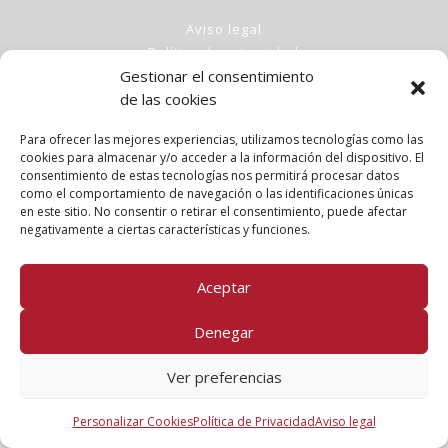
Aviso legal
Política de privacidad
Gestionar el consentimiento
Política de cookies
de las cookies
Clases
Talleres
Para ofrecer las mejores experiencias, utilizamos tecnologías como las
Conócenos
cookies para almacenar y/o acceder a la información del dispositivo. El
consentimiento de estas tecnologías nos permitirá procesar datos
como el comportamiento de navegación o las identificaciones únicas
FOLLOW US!
en este sitio. No consentir o retirar el consentimiento, puede afectar
negativamente a ciertas características y funciones.
Aceptar
Denegar
Ver preferencias
Personalizar Cookies
Política de Privacidad
Aviso legal