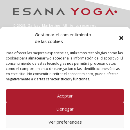
© 2025,
Garbau Marketing
. All rights reserved.
Gestionar el consentimiento
de las cookies
INFO
Aviso legal
Para ofrecer las mejores experiencias, utilizamos tecnologías como las
Política de privacidad
cookies para almacenar y/o acceder a la información del dispositivo. El
consentimiento de estas tecnologías nos permitirá procesar datos
Política de cookies
como el comportamiento de navegación o las identificaciones únicas
Clases
en este sitio. No consentir o retirar el consentimiento, puede afectar
Talleres
negativamente a ciertas características y funciones.
Conócenos
Aceptar
FOLLOW US!
Denegar
Ver preferencias