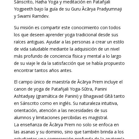
Sánscrito, Haṭha Yoga y meditación en Patañjali
Yogpeeth bajo la guía de su Guru Ācārya Pradyumnaji
y Swami Ramdev.
Su misión es compartir este conocimiento con todos
los que deseen aprender yoga tradicional desde sus
raíces antiguas. Ayudar a las personas a crear un estilo
de vida saludable mediante la adquisición de un nivel
más profundo de conciencia física y mental a lo largo
de su viaje le da la satisfacción que se había propuesto
encontrar tantos años antes.
El campo único de maestría de Ācārya Prem incluye el
canon de yoga de Patañjali Yoga-Sûtra, Panini
Ashtadyay (gramática de Panini) y Bhagavad Gītā tanto
en Sánscrito como en inglés. Su naturaleza intuitiva,
orientación, atención a las necesidades de sus
alumnos y limitaciones percibidas es magistral.
La enseñanza de Ācārya Prem no solo se enfoca en
las asanas y su dominio, sino que también brinda a los
estudiantes una comprensión profunda de la anatomía