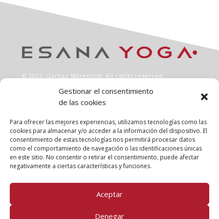
© 2025,
Garbau Marketing
. All rights reserved.
Gestionar el consentimiento
de las cookies
INFO
Aviso legal
Para ofrecer las mejores experiencias, utilizamos tecnologías como las
Política de privacidad
cookies para almacenar y/o acceder a la información del dispositivo. El
consentimiento de estas tecnologías nos permitirá procesar datos
Política de cookies
como el comportamiento de navegación o las identificaciones únicas
Clases
en este sitio. No consentir o retirar el consentimiento, puede afectar
Talleres
negativamente a ciertas características y funciones.
Conócenos
Aceptar
FOLLOW US!
Denegar