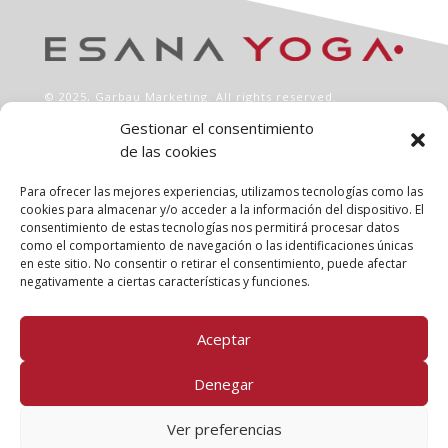
© 2025,
Garbau Marketing
. All rights reserved.
Gestionar el consentimiento
de las cookies
INFO
Aviso legal
Para ofrecer las mejores experiencias, utilizamos tecnologías como las
Política de privacidad
cookies para almacenar y/o acceder a la información del dispositivo. El
consentimiento de estas tecnologías nos permitirá procesar datos
Política de cookies
como el comportamiento de navegación o las identificaciones únicas
Clases
en este sitio. No consentir o retirar el consentimiento, puede afectar
Talleres
negativamente a ciertas características y funciones.
Conócenos
Aceptar
FOLLOW US!
Denegar
Ver preferencias