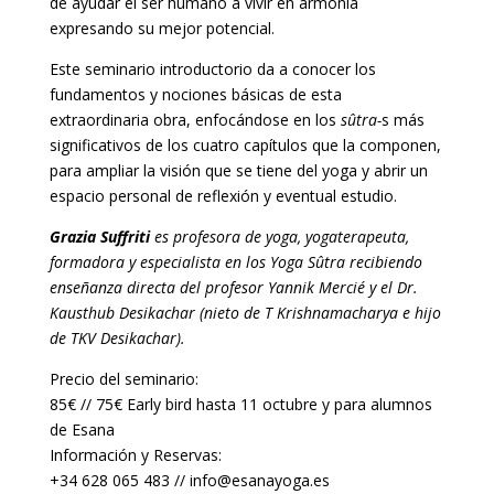
de ayudar el ser humano a vivir en armonía
expresando su mejor potencial.
Este seminario introductorio da a conocer los
fundamentos y nociones básicas de esta
extraordinaria obra, enfocándose en los
sûtra-
s más
significativos de los cuatro capítulos que la componen,
para ampliar la visión que se tiene del yoga y abrir un
espacio personal de reflexión y eventual estudio.
Grazia Suffriti
es profesora de yoga, yogaterapeuta,
formadora y especialista en los Yoga Sûtra recibiendo
enseñanza directa del profesor Yannik Mercié y el Dr.
Kausthub Desikachar (nieto de T Krishnamacharya e hijo
de TKV Desikachar).
Precio del seminario:
85€ // 75€ Early bird hasta 11 octubre y para alumnos
de Esana
Información y Reservas:
+34 628 065 483 // info@esanayoga.es