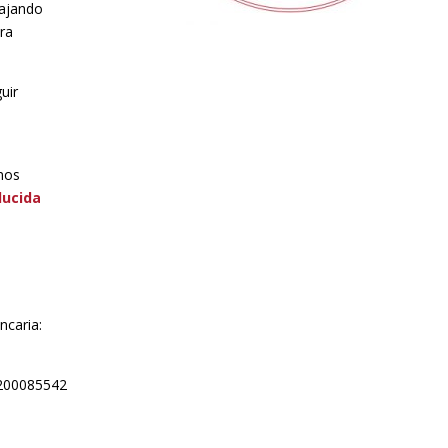
bajando
era
uir
mos
ducida
ncaria:
0200085542