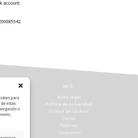
nk account:
0200085542
INFO
Aviso legal
ookies para
 de estas
Política de privacidad
avegación o
Política de cookies
miento,
Clases
Talleres
Conócenos
erencias