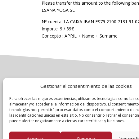
Please transfer this amount to the following ba
ESANA YOGA SL
Nº cuenta: LA CAIXA IBAN ES79 2100 7131 91 
Importe: 9 / 39€
Concepto : APRIL + Name + Surname
Gestionar el consentimiento de las cookies
Para ofrecer las mejores experiencias, utilizamos tecnologías como las c
almacenar y/o acceder a la información del dispositivo. El consentimiento
© 2025,
Garbau Marketing
. All rights reserved.
tecnologías nos permitirá procesar datos como el comportamiento de n
las identificaciones únicas en este sitio. No consentir o retirar el consenti
puede afectar negativamente a ciertas características y funciones.
Aceptar
Denegar
Ver pref