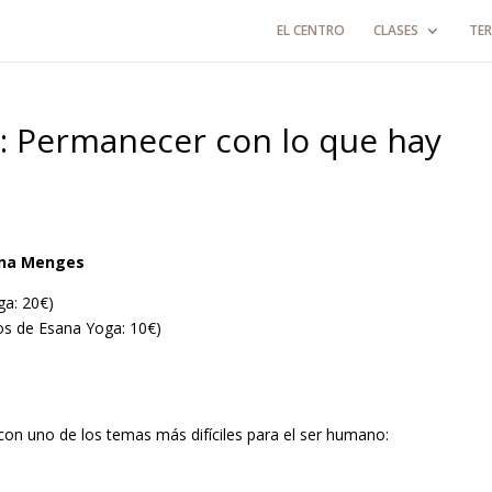
EL CENTRO
CLASES
TER
: Permanecer con lo que hay
anna Menges
25€ (alumnos de Esana Yoga: 20
Esana Yoga: 10€)
n uno de los temas más difíciles para el ser humano: