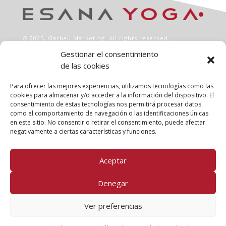
© 2025,
Garbau Marketing
. All rights reserved.
Gestionar el consentimiento
de las cookies
INFO
Aviso legal
Para ofrecer las mejores experiencias, utilizamos tecnologías como las
Política de privacidad
cookies para almacenar y/o acceder a la información del dispositivo. El
consentimiento de estas tecnologías nos permitirá procesar datos
Política de cookies
como el comportamiento de navegación o las identificaciones únicas
Clases
en este sitio. No consentir o retirar el consentimiento, puede afectar
Talleres
negativamente a ciertas características y funciones.
Conócenos
Aceptar
FOLLOW US!
Denegar
Ver preferencias