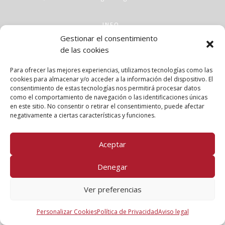
INFO
Gestionar el consentimiento
Aviso legal
de las cookies
Política de privacidad
Política de cookies
Para ofrecer las mejores experiencias, utilizamos tecnologías como las
Clases
cookies para almacenar y/o acceder a la información del dispositivo. El
consentimiento de estas tecnologías nos permitirá procesar datos
Talleres
como el comportamiento de navegación o las identificaciones únicas
Conócenos
en este sitio. No consentir o retirar el consentimiento, puede afectar
negativamente a ciertas características y funciones.
FOLLOW US!
Aceptar
Denegar
Ver preferencias
Personalizar Cookies
Política de Privacidad
Aviso legal