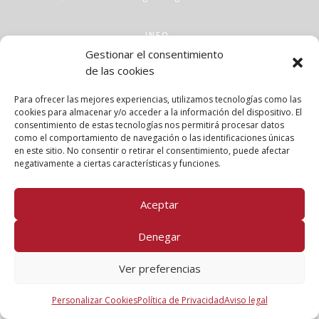
INFO
Gestionar el consentimiento
Aviso legal
de las cookies
Política de privacidad
Política de cookies
Para ofrecer las mejores experiencias, utilizamos tecnologías como las
Clases
cookies para almacenar y/o acceder a la información del dispositivo. El
consentimiento de estas tecnologías nos permitirá procesar datos
Talleres
como el comportamiento de navegación o las identificaciones únicas
Conócenos
en este sitio. No consentir o retirar el consentimiento, puede afectar
negativamente a ciertas características y funciones.
FOLLOW US!
Aceptar
Denegar
Ver preferencias
Personalizar Cookies
Política de Privacidad
Aviso legal