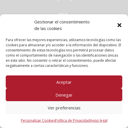
INFO
Gestionar el consentimiento
Aviso legal
de las cookies
Política de privacidad
Política de cookies
Para ofrecer las mejores experiencias, utilizamos tecnologías como las
Clases
cookies para almacenar y/o acceder a la información del dispositivo. El
consentimiento de estas tecnologías nos permitirá procesar datos
Talleres
como el comportamiento de navegación o las identificaciones únicas
Conócenos
en este sitio. No consentir o retirar el consentimiento, puede afectar
negativamente a ciertas características y funciones.
FOLLOW US!
Aceptar
Denegar
Ver preferencias
Personalizar Cookies
Política de Privacidad
Aviso legal