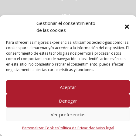
INFO
Gestionar el consentimiento
Aviso legal
de las cookies
Política de privacidad
Política de cookies
Para ofrecer las mejores experiencias, utilizamos tecnologías como las
Clases
cookies para almacenar y/o acceder a la información del dispositivo. El
consentimiento de estas tecnologías nos permitirá procesar datos
Talleres
como el comportamiento de navegación o las identificaciones únicas
Conócenos
en este sitio. No consentir o retirar el consentimiento, puede afectar
negativamente a ciertas características y funciones.
FOLLOW US!
Aceptar
Denegar
Ver preferencias
Personalizar Cookies
Política de Privacidad
Aviso legal