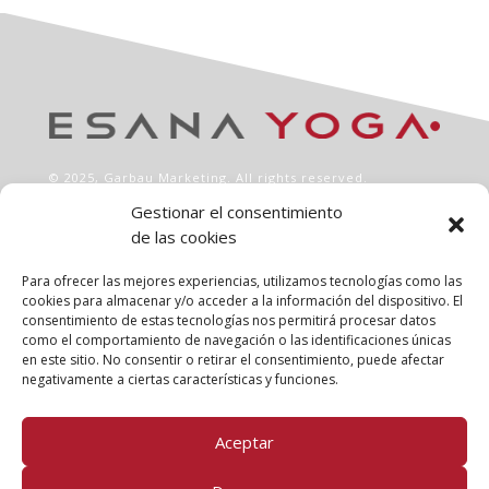
© 2025,
Garbau Marketing
. All rights reserved.
Gestionar el consentimiento
de las cookies
INFO
Aviso legal
Para ofrecer las mejores experiencias, utilizamos tecnologías como las
Política de privacidad
cookies para almacenar y/o acceder a la información del dispositivo. El
consentimiento de estas tecnologías nos permitirá procesar datos
Política de cookies
como el comportamiento de navegación o las identificaciones únicas
Clases
en este sitio. No consentir o retirar el consentimiento, puede afectar
Talleres
negativamente a ciertas características y funciones.
Conócenos
Aceptar
FOLLOW US!