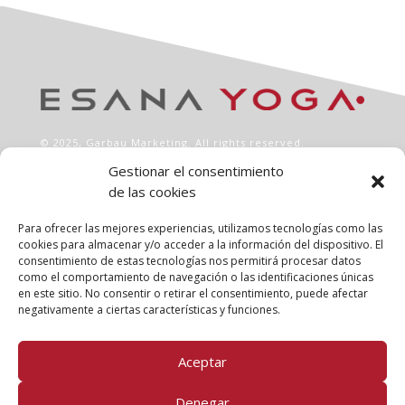
© 2025,
Garbau Marketing
. All rights reserved.
Gestionar el consentimiento
de las cookies
INFO
Aviso legal
Para ofrecer las mejores experiencias, utilizamos tecnologías como las
Política de privacidad
cookies para almacenar y/o acceder a la información del dispositivo. El
consentimiento de estas tecnologías nos permitirá procesar datos
Política de cookies
como el comportamiento de navegación o las identificaciones únicas
Clases
en este sitio. No consentir o retirar el consentimiento, puede afectar
Talleres
negativamente a ciertas características y funciones.
Conócenos
Aceptar
FOLLOW US!
Denegar