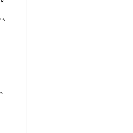
 la
ra,
es