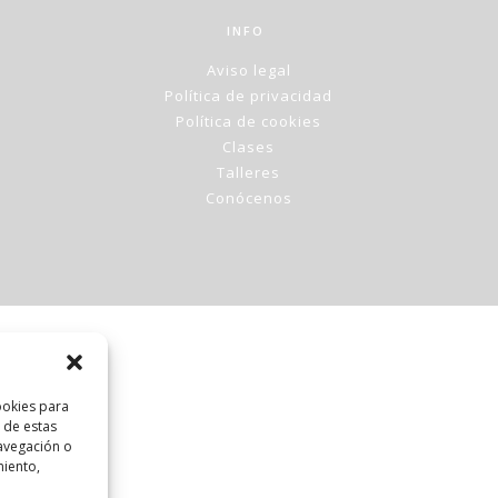
INFO
Aviso legal
Política de privacidad
Política de cookies
Clases
Talleres
Conócenos
ookies para
 de estas
avegación o
miento,