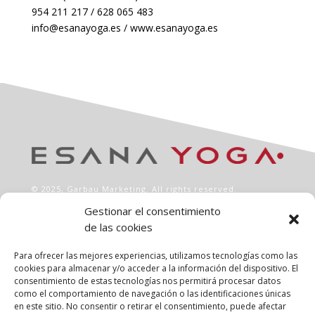
954 211 217 / 628 065 483
info@esanayoga.es / www.esanayoga.es
© 2025,
Garbau Marketing
. All rights reserved.
Gestionar el consentimiento
de las cookies
INFO
Aviso legal
Para ofrecer las mejores experiencias, utilizamos tecnologías como las
Política de privacidad
cookies para almacenar y/o acceder a la información del dispositivo. El
consentimiento de estas tecnologías nos permitirá procesar datos
Política de cookies
como el comportamiento de navegación o las identificaciones únicas
Clases
en este sitio. No consentir o retirar el consentimiento, puede afectar