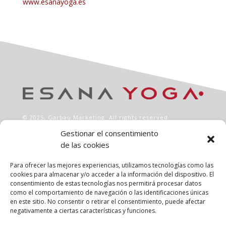
www.esanayoga.es
© 2025,
Garbau Marketing
. All rights reserved.
Gestionar el consentimiento
de las cookies
INFO
Aviso legal
Para ofrecer las mejores experiencias, utilizamos tecnologías como las
Política de privacidad
cookies para almacenar y/o acceder a la información del dispositivo. El
consentimiento de estas tecnologías nos permitirá procesar datos
Política de cookies
como el comportamiento de navegación o las identificaciones únicas
Clases
en este sitio. No consentir o retirar el consentimiento, puede afectar
Talleres
negativamente a ciertas características y funciones.
Conócenos