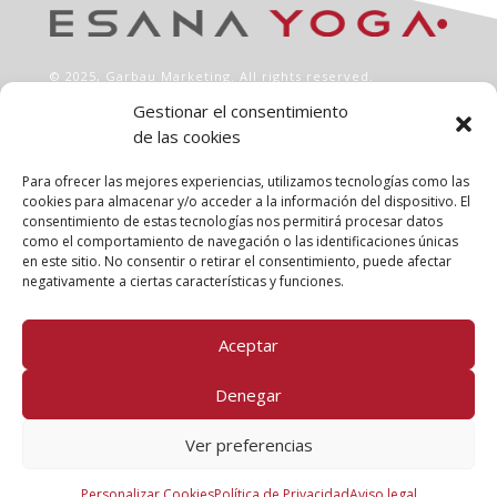
© 2025,
Garbau Marketing
. All rights reserved.
Gestionar el consentimiento
de las cookies
INFO
Aviso legal
Para ofrecer las mejores experiencias, utilizamos tecnologías como las
Política de privacidad
cookies para almacenar y/o acceder a la información del dispositivo. El
consentimiento de estas tecnologías nos permitirá procesar datos
Política de cookies
como el comportamiento de navegación o las identificaciones únicas
Clases
en este sitio. No consentir o retirar el consentimiento, puede afectar
Talleres
negativamente a ciertas características y funciones.
Conócenos
Aceptar
FOLLOW US!
Denegar
Ver preferencias
Personalizar Cookies
Política de Privacidad
Aviso legal