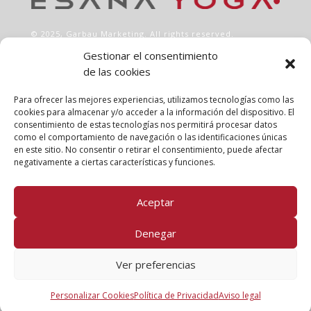
© 2025,
Garbau Marketing
. All rights reserved.
Gestionar el consentimiento
de las cookies
INFO
Aviso legal
Para ofrecer las mejores experiencias, utilizamos tecnologías como las
Política de privacidad
cookies para almacenar y/o acceder a la información del dispositivo. El
consentimiento de estas tecnologías nos permitirá procesar datos
Política de cookies
como el comportamiento de navegación o las identificaciones únicas
Clases
en este sitio. No consentir o retirar el consentimiento, puede afectar
Talleres
negativamente a ciertas características y funciones.
Conócenos
Aceptar
FOLLOW US!
Denegar
Ver preferencias
Personalizar Cookies
Política de Privacidad
Aviso legal