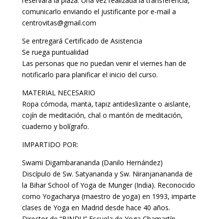
reservará la plaza. Una vez realizada la transferencia,
comunicarlo enviando el justificante por e-mail a
centrovitas@gmail.com
Se entregará Certificado de Asistencia
Se ruega puntualidad
Las personas que no puedan venir el viernes han de
notificarlo para planificar el inicio del curso.
MATERIAL NECESARIO
Ropa cómoda, manta, tapiz antideslizante o aislante,
cojín de meditación, chal o mantón de meditación,
cuaderno y bolígrafo.
IMPARTIDO POR:
Swami Digambarananda (Danilo Hernández)
Discípulo de Sw. Satyananda y Sw. Niranjanananda de
la Bihar School of Yoga de Munger (India). Reconocido
como Yogacharya (maestro de yoga) en 1993, imparte
clases de Yoga en Madrid desde hace 40 años.
Director de “BINDU” Escuela de Yoga Chamartín