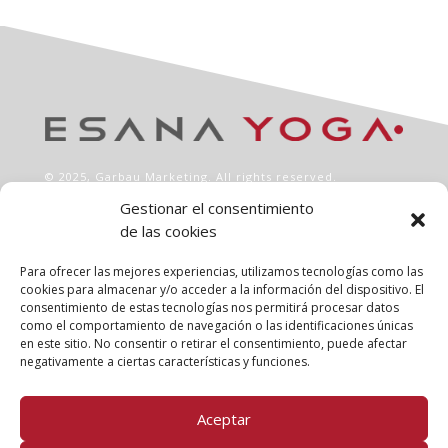
© 2025,
Garbau Marketing
. All rights reserved.
Gestionar el consentimiento
de las cookies
INFO
Aviso legal
Para ofrecer las mejores experiencias, utilizamos tecnologías como las
Política de privacidad
cookies para almacenar y/o acceder a la información del dispositivo. El
consentimiento de estas tecnologías nos permitirá procesar datos
Política de cookies
como el comportamiento de navegación o las identificaciones únicas
Clases
en este sitio. No consentir o retirar el consentimiento, puede afectar
Talleres
negativamente a ciertas características y funciones.
Conócenos
Aceptar
FOLLOW US!