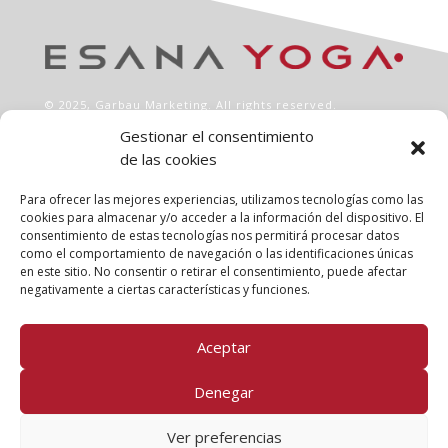
© 2025,
Garbau Marketing
. All rights reserved.
Gestionar el consentimiento
de las cookies
INFO
Aviso legal
Para ofrecer las mejores experiencias, utilizamos tecnologías como las
Política de privacidad
cookies para almacenar y/o acceder a la información del dispositivo. El
consentimiento de estas tecnologías nos permitirá procesar datos
Política de cookies
como el comportamiento de navegación o las identificaciones únicas
Clases
en este sitio. No consentir o retirar el consentimiento, puede afectar
Talleres
negativamente a ciertas características y funciones.
Conócenos
Aceptar
FOLLOW US!
Denegar
Ver preferencias