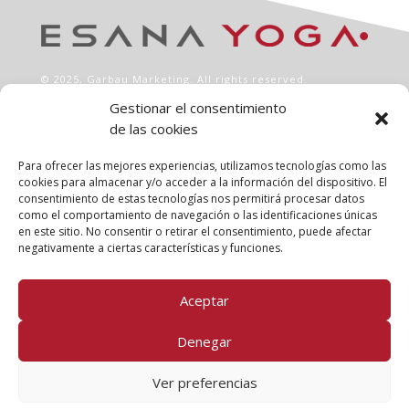
© 2025,
Garbau Marketing
. All rights reserved.
Gestionar el consentimiento
de las cookies
INFO
Aviso legal
Para ofrecer las mejores experiencias, utilizamos tecnologías como las
Política de privacidad
cookies para almacenar y/o acceder a la información del dispositivo. El
consentimiento de estas tecnologías nos permitirá procesar datos
Política de cookies
como el comportamiento de navegación o las identificaciones únicas
Clases
en este sitio. No consentir o retirar el consentimiento, puede afectar
Talleres
negativamente a ciertas características y funciones.
Conócenos
Aceptar
FOLLOW US!
Denegar
Ver preferencias