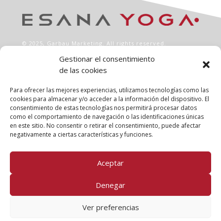
© 2025,
Garbau Marketing
. All rights reserved.
Gestionar el consentimiento
de las cookies
INFO
Aviso legal
Para ofrecer las mejores experiencias, utilizamos tecnologías como las
Política de privacidad
cookies para almacenar y/o acceder a la información del dispositivo. El
consentimiento de estas tecnologías nos permitirá procesar datos
Política de cookies
como el comportamiento de navegación o las identificaciones únicas
Clases
en este sitio. No consentir o retirar el consentimiento, puede afectar
Talleres
negativamente a ciertas características y funciones.
Conócenos
Aceptar
FOLLOW US!
Denegar
Ver preferencias