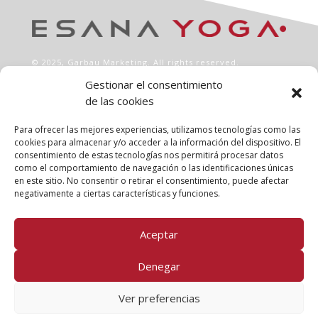
© 2025,
Garbau Marketing
. All rights reserved.
Gestionar el consentimiento
de las cookies
INFO
Aviso legal
Para ofrecer las mejores experiencias, utilizamos tecnologías como las
Política de privacidad
cookies para almacenar y/o acceder a la información del dispositivo. El
consentimiento de estas tecnologías nos permitirá procesar datos
Política de cookies
como el comportamiento de navegación o las identificaciones únicas
Clases
en este sitio. No consentir o retirar el consentimiento, puede afectar
Talleres
negativamente a ciertas características y funciones.
Conócenos
Aceptar
FOLLOW US!
Denegar
Ver preferencias