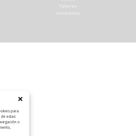
Talleres
Conócenos
ookies para
 de estas
avegación o
miento,