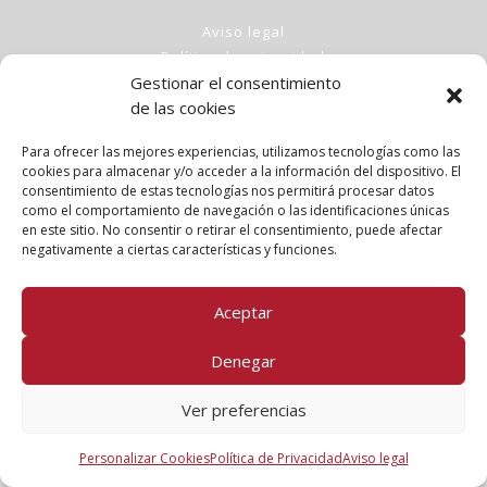
Aviso legal
Política de privacidad
Gestionar el consentimiento
Política de cookies
de las cookies
Clases
Talleres
Para ofrecer las mejores experiencias, utilizamos tecnologías como las
Conócenos
cookies para almacenar y/o acceder a la información del dispositivo. El
consentimiento de estas tecnologías nos permitirá procesar datos
como el comportamiento de navegación o las identificaciones únicas
FOLLOW US!
en este sitio. No consentir o retirar el consentimiento, puede afectar
negativamente a ciertas características y funciones.
Aceptar
Denegar
Ver preferencias
Personalizar Cookies
Política de Privacidad
Aviso legal