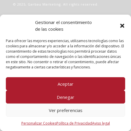
© 2025,
Garbau Marketing
. All rights reserved.
INFO
Gestionar el consentimiento
de las cookies
Aviso legal
Política de privacidad
Para ofrecer las mejores experiencias, utilizamos tecnologías como las
Política de cookies
cookies para almacenar y/o acceder a la información del dispositivo. El
Clases
consentimiento de estas tecnologías nos permitirá procesar datos
como el comportamiento de navegación o las identificaciones únicas
Talleres
en este sitio. No consentir o retirar el consentimiento, puede afectar
Conócenos
negativamente a ciertas características y funciones.
FOLLOW US!
Aceptar
Denegar
Ver preferencias
Personalizar Cookies
Política de Privacidad
Aviso legal