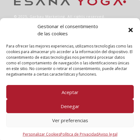
© 2025,
Garbau Marketing
. All rights reserved.
Gestionar el consentimiento
de las cookies
INFO
Aviso legal
Para ofrecer las mejores experiencias, utilizamos tecnologías como las
Política de privacidad
cookies para almacenar y/o acceder a la información del dispositivo. El
consentimiento de estas tecnologías nos permitirá procesar datos
Política de cookies
como el comportamiento de navegación o las identificaciones únicas
Clases
en este sitio. No consentir o retirar el consentimiento, puede afectar
Talleres
negativamente a ciertas características y funciones.
Conócenos
Aceptar
FOLLOW US!
Denegar
Ver preferencias
Personalizar Cookies
Política de Privacidad
Aviso legal