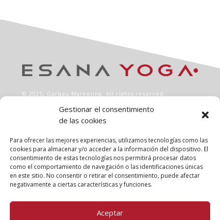
© 2025,
Garbau Marketing
. All rights reserved.
Gestionar el consentimiento
de las cookies
INFO
Aviso legal
Para ofrecer las mejores experiencias, utilizamos tecnologías como las
Política de privacidad
cookies para almacenar y/o acceder a la información del dispositivo. El
consentimiento de estas tecnologías nos permitirá procesar datos
Política de cookies
como el comportamiento de navegación o las identificaciones únicas
Clases
en este sitio. No consentir o retirar el consentimiento, puede afectar
Talleres
negativamente a ciertas características y funciones.
Conócenos
Aceptar
FOLLOW US!