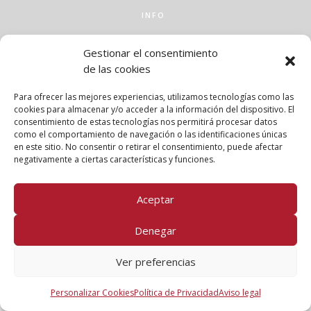
INFO
Aviso legal
Gestionar el consentimiento
Política de privacidad
de las cookies
Política de cookies
Clases
Para ofrecer las mejores experiencias, utilizamos tecnologías como las
Talleres
cookies para almacenar y/o acceder a la información del dispositivo. El
Conócenos
consentimiento de estas tecnologías nos permitirá procesar datos
como el comportamiento de navegación o las identificaciones únicas
en este sitio. No consentir o retirar el consentimiento, puede afectar
FOLLOW US!
negativamente a ciertas características y funciones.
Aceptar
Denegar
Ver preferencias
Personalizar Cookies
Política de Privacidad
Aviso legal