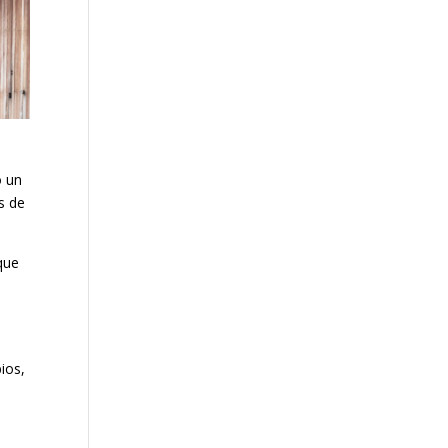
o un
s de
que
ios,