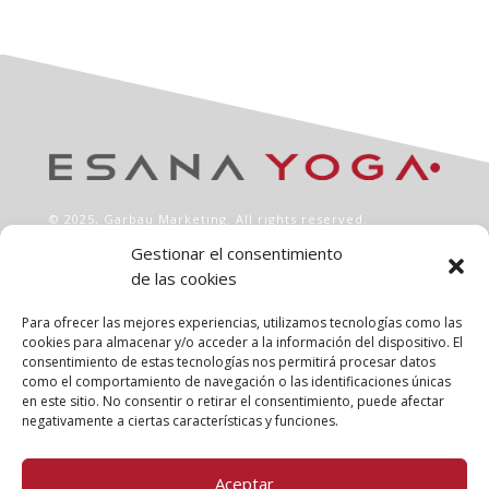
© 2025,
Garbau Marketing
. All rights reserved.
Gestionar el consentimiento
de las cookies
INFO
Aviso legal
Para ofrecer las mejores experiencias, utilizamos tecnologías como las
Política de privacidad
cookies para almacenar y/o acceder a la información del dispositivo. El
consentimiento de estas tecnologías nos permitirá procesar datos
Política de cookies
como el comportamiento de navegación o las identificaciones únicas
Clases
en este sitio. No consentir o retirar el consentimiento, puede afectar
Talleres
negativamente a ciertas características y funciones.
Conócenos
Aceptar