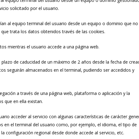
 al equipo terminal del usuario desde un equipo o dominio gestionad
vicio solicitado por el usuario.
ían al equipo terminal del usuario desde un equipo o dominio que no
d que trata los datos obtenidos través de las cookies.
os mientras el usuario accede a una página web.
n plazo de caducidad de un máximo de 2 años desde la fecha de crea
atos seguirán almacenados en el terminal, pudiendo ser accedidos y
vegación a través de una página web, plataforma o aplicación y la
os que en ella existan.
uario acceder al servicio con algunas características de carácter gene
os en el terminal del usuario como, por ejemplo, el idioma, el tipo de
 la configuración regional desde donde accede al servicio, etc.