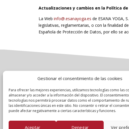
Actualizaciones y cambios en la Política de
La Web
info@.esanayoga.es
de ESANA YOGA, S.L.
legislativas, reglamentarias, o con la finalidad d
Española de Protección de Datos, por ello se ac
Gestionar el consentimiento de las cookies
Para ofrecer las mejores experiencias, utilizamos tecnologías como las c
almacenar y/o acceder a la información del dispositivo. El consentimiento
© 2025,
Garbau Marketing
. All rights reserved.
tecnologías nos permitirá procesar datos como el comportamiento de n
las identificaciones únicas en este sitio. No consentir o retirar el consenti
puede afectar negativamente a ciertas características y funciones.
Aceptar
Denegar
Ver pref