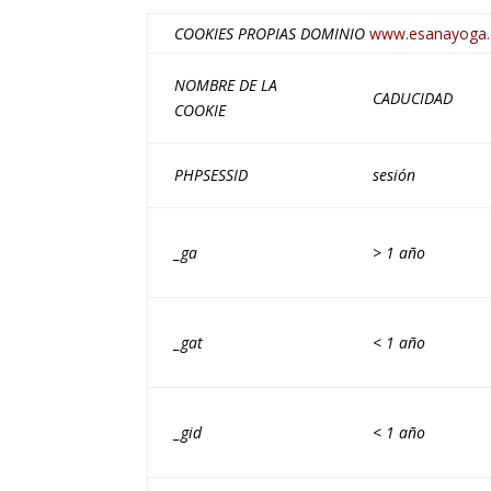
COOKIES PROPIAS DOMINIO
www.esanayoga.
NOMBRE DE LA
CADUCIDAD
COOKIE
PHPSESSID
sesión
_ga
> 1 año
_gat
< 1 año
_gid
< 1 año