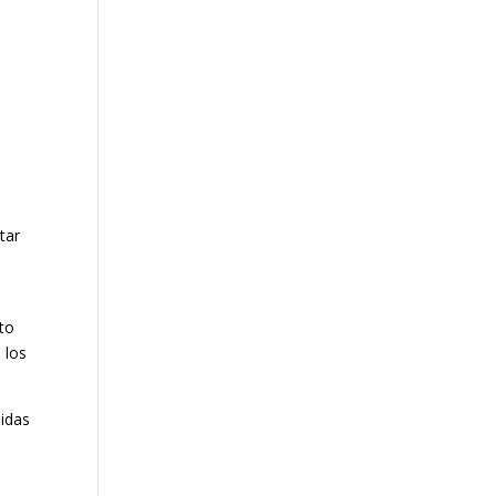
tar
to
 los
uidas