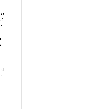
iza
ción
de
u
n
 el
la
e