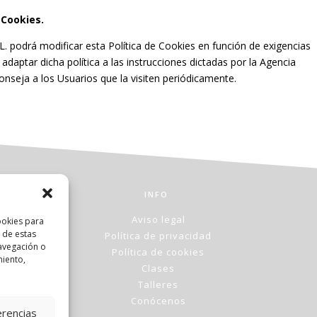
 Cookies.
 podrá modificar esta Política de Cookies en función de exigencias
e adaptar dicha política a las instrucciones dictadas por la Agencia
onseja a los Usuarios que la visiten periódicamente.
INFO
Aviso legal
ookies para
 de estas
Política de privacidad
avegación o
Política de cookies
miento,
Clases
Talleres
Conócenos
erencias